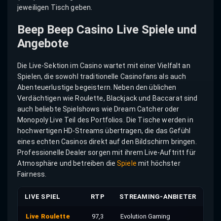
jeweiligen Tisch geben.
Beep Beep Casino Live Spiele und
Angebote
Die Live-Sektion im Casino wartet mit einer Vielfalt an
Spielen, die sowohl traditionelle Casinofans als auch
Abenteuerlustige begeistern. Neben den üblichen
Verdächtigen wie Roulette, Blackjack und Baccarat sind
auch beliebte Spielshows wie Dream Catcher oder
Monopoly Live Teil des Portfolios. Die Tische werden in
hochwertigen HD-Streams übertragen, die das Gefühl
eines echten Casinos direkt auf den Bildschirm bringen.
Professionelle Dealer sorgen mit ihrem Live-Auftritt für
Atmosphäre und betreiben die
Spiele
mit höchster
Fairness.
LIVE SPIEL
RTP
STREAMING-ANBIETER
Live Roulette
97,3
Evolution Gaming