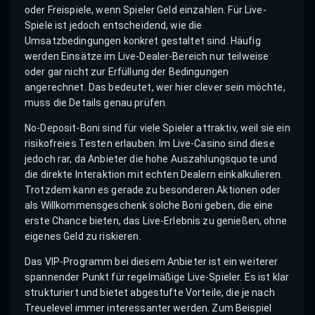
oder Freispiele, wenn Spieler Geld einzahlen. Für Live-
Spiele ist jedoch entscheidend, wie die
Umsatzbedingungen konkret gestaltet sind. Häufig
werden Einsätze im Live-Dealer-Bereich nur teilweise
oder gar nicht zur Erfüllung der Bedingungen
angerechnet. Das bedeutet, wer hier clever sein möchte,
muss die Details genau prüfen.
No-Deposit-Boni sind für viele Spieler attraktiv, weil sie ein
risikofreies Testen erlauben. Im Live-Casino sind diese
jedoch rar, da Anbieter die hohe Auszahlungsquote und
die direkte Interaktion mit echten Dealern einkalkulieren.
Trotzdem kann es gerade zu besonderen Aktionen oder
als Willkommensgeschenk solche Boni geben, die eine
erste Chance bieten, das Live-Erlebnis zu genießen, ohne
eigenes Geld zu riskieren.
Das VIP-Programm bei diesem Anbieter ist ein weiterer
spannender Punkt für regelmäßige Live-Spieler. Es ist klar
strukturiert und bietet abgestufte Vorteile, die je nach
Treuelevel immer interessanter werden. Zum Beispiel