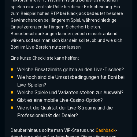
spielen eine zentrale Rolle bei dieser Entscheidung. Ein
zum Beispiel hohes RTP bei Blackjack bedeutet bessere
Gewinnchancen bei längerem Spiel, während niedrige
Einsatzgrenzen Anfängern Sicherheit bieten.
Bonusbeschränkungen können jedoch einschränkend
wirken, sodass man sich klar sein sollte, ob und wie sich
Boni im Live-Bereich nutzen lassen.
Eine kurze Checkliste kann helfen:
Welche Einsatzlimits gelten an den Live-Tischen?
Wie hoch sind die Umsatzbedingungen für Boni bei
Live-Spielen?
Welche Spiele und Varianten stehen zur Auswahl?
Gibt es eine mobile Live-Casino-Option?
Wie ist die Qualität der Live-Streams und die
Professionalität der Dealer?
Darüber hinaus sollte man VIP-Status und
Cashback
-