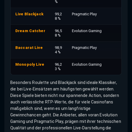
%
Live Blackjack
99,2
Pragmatic Play
8 %
Dream Catcher
96,5
Evolution Gaming
8 %
Baccarat Live
98,9
Pragmatic Play
4 %
Monopoly Live
96,2
Evolution Gaming
3 %
Besonders Roulette und Blackjack sind ideale Klassiker,
die bei Live-Einsätzen am häufigsten gewählt werden.
Diese Spiele bieten nicht nur spannende Action, sondern
auch verlässliche RTP-Werte, die für viele Casinofans
maßgeblich sind, wenn es um langfristige
Gewinnchancen geht. Die Anbieter, allen voran Evolution
Gaming und Pragmatic Play, prägen mit ihrer technischen
Qualität und der professionellen Live-Darstellung die