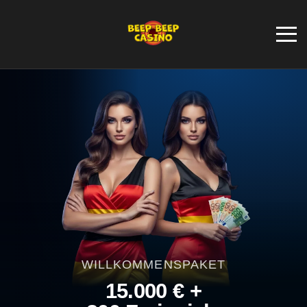
WILLKOMMENSPAKET
15.000 € +