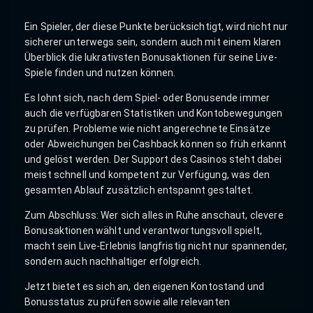
Ein Spieler, der diese Punkte berücksichtigt, wird nicht nur
sicherer unterwegs sein, sondern auch mit einem klaren
Überblick die lukrativsten Bonusaktionen für seine Live-
Spiele finden und nutzen können.
Es lohnt sich, nach dem Spiel- oder Bonusende immer
auch die verfügbaren Statistiken und Kontobewegungen
zu prüfen. Probleme wie nicht angerechnete Einsätze
oder Abweichungen bei Cashback können so früh erkannt
und gelöst werden. Der Support des Casinos steht dabei
meist schnell und kompetent zur Verfügung, was den
gesamten Ablauf zusätzlich entspannt gestaltet.
Zum Abschluss: Wer sich alles in Ruhe anschaut, clevere
Bonusaktionen wählt und verantwortungsvoll spielt,
macht sein Live-Erlebnis langfristig nicht nur spannender,
sondern auch nachhaltiger erfolgreich.
Jetzt bietet es sich an, den eigenen Kontostand und
Bonusstatus zu prüfen sowie alle relevanten