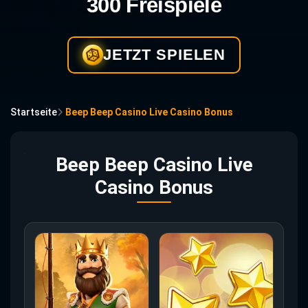
300 Freispiele
JETZT SPIELEN
Startseite
Beep Beep Casino Live Casino Bonus
Beep Beep Casino Live
Casino Bonus