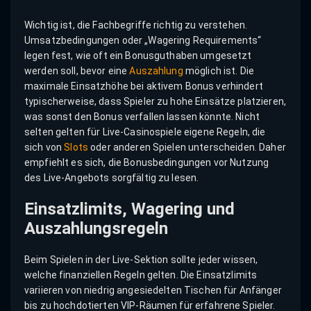
Wichtig ist, die Fachbegriffe richtig zu verstehen.
Umsatzbedingungen oder „Wagering Requirements“
legen fest, wie oft ein Bonusguthaben umgesetzt
werden soll, bevor eine
Auszahlung
möglich ist. Die
maximale Einsatzhöhe bei aktivem Bonus verhindert
typischerweise, dass Spieler zu hohe Einsätze platzieren,
was sonst den Bonus verfallen lassen könnte. Nicht
selten gelten für Live-Casinospiele eigene Regeln, die
sich von
Slots
oder anderen Spielen unterscheiden. Daher
empfiehlt es sich, die Bonusbedingungen vor Nutzung
des Live-Angebots sorgfältig zu lesen.
Einsatzlimits, Wagering und
Auszahlungsregeln
Beim Spielen in der Live-Sektion sollte jeder wissen,
welche finanziellen Regeln gelten. Die Einsatzlimits
variieren von niedrig angesiedelten Tischen für Anfänger
bis zu hochdotierten VIP-Räumen für erfahrene Spieler.