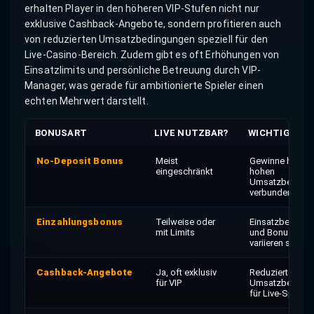
erhalten Player in den höheren VIP-Stufen nicht nur
exklusive Cashback-Angebote, sondern profitieren auch
von reduzierten Umsatzbedingungen speziell für den
Live-Casino-Bereich. Zudem gibt es oft Erhöhungen von
Einsatzlimits und persönliche Betreuung durch VIP-
Manager, was gerade für ambitionierte Spieler einen
echten Mehrwert darstellt.
BONUSART
LIVE NUTZBAR?
WICHTIGER H
No-Deposit Bonus
Meist
Gewinne häufig 
eingeschränkt
hohen
Umsatzbeding
verbunden
Einzahlungsbonus
Teilweise oder
Einsatzbegren
mit Limits
und Bonusumf
variieren stark
Cashback-Angebote
Ja, oft exklusiv
Reduzierte
für VIP
Umsatzbeding
für Live-Spiele