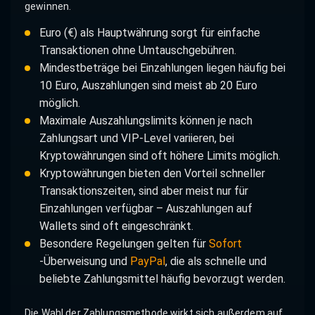
gewinnen.
Euro (€) als Hauptwährung sorgt für einfache
Transaktionen ohne Umtauschgebühren.
Mindestbeträge bei Einzahlungen liegen häufig bei
10 Euro, Auszahlungen sind meist ab 20 Euro
möglich.
Maximale Auszahlungslimits können je nach
Zahlungsart und VIP-Level variieren, bei
Kryptowährungen sind oft höhere Limits möglich.
Kryptowährungen bieten den Vorteil schneller
Transaktionszeiten, sind aber meist nur für
Einzahlungen verfügbar – Auszahlungen auf
Wallets sind oft eingeschränkt.
Besondere Regelungen gelten für
Sofort
-Überweisung und
PayPal
, die als schnelle und
beliebte Zahlungsmittel häufig bevorzugt werden.
Die Wahl der Zahlungsmethode wirkt sich außerdem auf