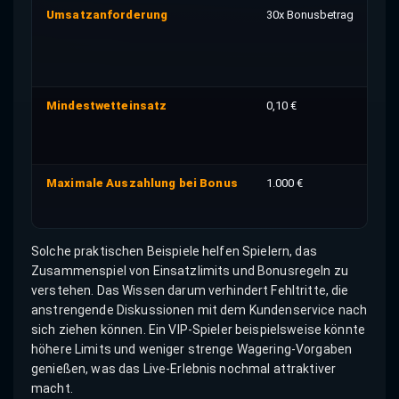
Umsatzanforderung
30x Bonusbetrag
Mindestwetteinsatz
0,10 €
Maximale Auszahlung bei Bonus
1.000 €
Solche praktischen Beispiele helfen Spielern, das
Zusammenspiel von Einsatzlimits und Bonusregeln zu
verstehen. Das Wissen darum verhindert Fehltritte, die
anstrengende Diskussionen mit dem Kundenservice nach
sich ziehen können. Ein VIP-Spieler beispielsweise könnte
höhere Limits und weniger strenge Wagering-Vorgaben
genießen, was das Live-Erlebnis nochmal attraktiver
macht.