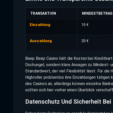
TRANSAKTION
MINDESTBETRAG
Einzahlung
10 €
Auszahlung
20 €
Beep Beep Casino hält die Kosten bei Kreditkart
Dschungel, sondern klare Ansagen zu Mindest- 
Standardwert, der viel Flexibilität lässt. Für 
Highroller problemlos ihre Einzahlungen tätigen 
des Casinos an, allerdings können einzelne Ban
sollten sich hier vorher einen Überblick versc
Datenschutz Und Sicherheit Bei