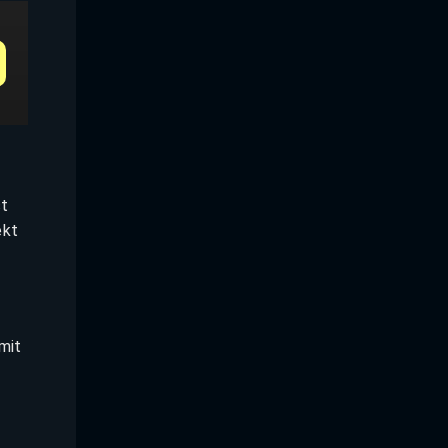
st
ekt
mit