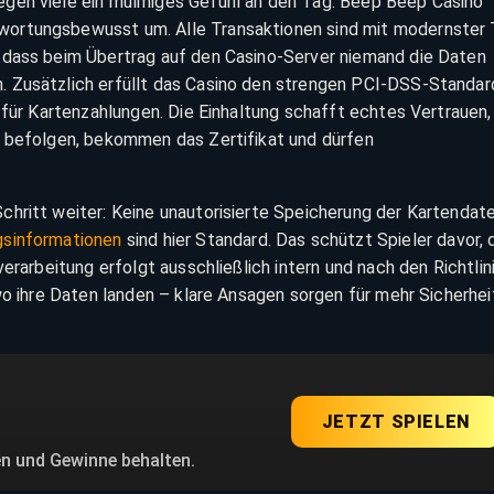
gen viele ein mulmiges Gefühl an den Tag. Beep Beep Casino
wortungsbewusst um. Alle Transaktionen sind mit modernster
 dass beim Übertrag auf den Casino-Server niemand die Daten
 Zusätzlich erfüllt das Casino den strengen PCI-DSS-Standar
 für Kartenzahlungen. Die Einhaltung schafft echtes Vertrauen,
u befolgen, bekommen das Zertifikat und dürfen
chritt weiter: Keine unautorisierte Speicherung der Kartendat
gsinformationen
sind hier Standard. Das schützt Spieler davor, 
erarbeitung erfolgt ausschließlich intern und nach den Richtlin
wo ihre Daten landen – klare Ansagen sorgen für mehr Sicherhei
JETZT SPIELEN
en und Gewinne behalten.