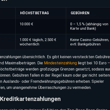
HÖCHSTBETRAG
GEBÜHREN
10.000 €
0 – 1,5 % (abhängig von
Karte und Bank)
1.000 € täglich, 2.500 €
Keine Casino-Gebühren,
wöchentlich
evtl. Bankgebühren
enzahlungen übersichtlich. Es gibt keinen versteckten Gebühre
und Maximalbeträgen. Die
Mindesteinzahlung
liegt bei 10 Euro –
die Höchstbeträge werden großzügige Grenzen gesetzt, sodass au
können. Gebühren fallen in der Regel kaum oder gar nicht seiten
ken Auslands- oder Fremdwährungsgebühren erheben. Spieler
haffen, um unangenehme Überraschungen zu vermeiden.
 Kreditkartenzahlungen