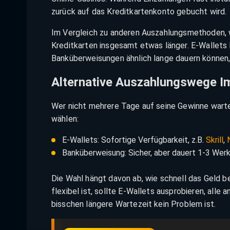
zurück auf das Kreditkartenkonto gebucht wird.
Im Vergleich zu anderen Auszahlungsmethoden, w
Kreditkarten insgesamt etwas länger. E-Wallets
Banküberweisungen ähnlich lange dauern können, 
Alternative Auszahlungswege I
Wer nicht mehrere Tage auf seine Gewinne war
wählen:
E-Wallets: Sofortige Verfügbarkeit, z.B.
Skrill
,
Banküberweisung: Sicher, aber dauert 1-3 Wer
Die Wahl hängt davon ab, wie schnell das Geld 
flexibel ist, sollte E-Wallets ausprobieren, alle
bisschen längere Wartezeit kein Problem ist.