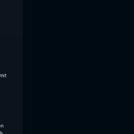
mit
en
ch