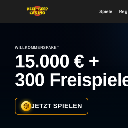
Spiele
Reg
WILLKOMMENSPAKET
15.000 € +
300 Freispiel
JETZT SPIELEN