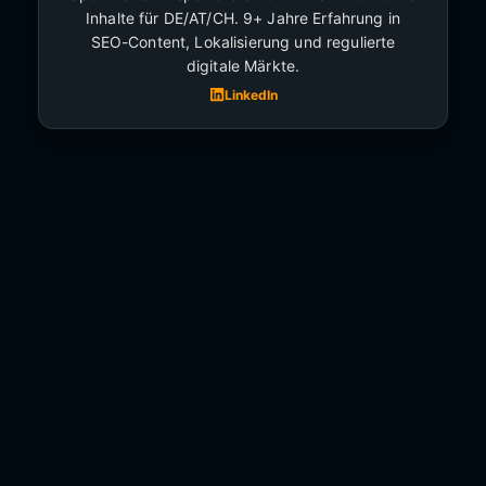
Inhalte für DE/AT/CH. 9+ Jahre Erfahrung in
SEO-Content, Lokalisierung und regulierte
digitale Märkte.
LinkedIn