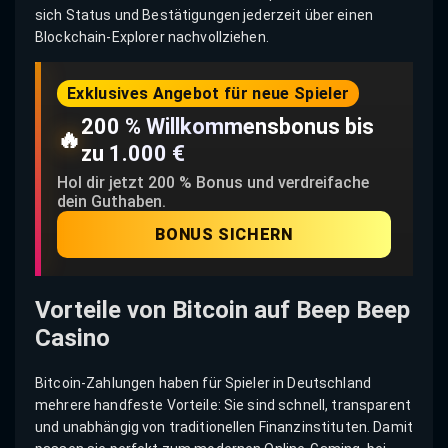
sich Status und Bestätigungen jederzeit über einen
Blockchain-Explorer nachvollziehen.
Exklusives Angebot für neue Spieler
200 % Willkommensbonus bis
🔥
zu 1.000 €
Hol dir jetzt 200 % Bonus und verdreifache
dein Guthaben.
BONUS SICHERN
Vorteile von Bitcoin auf Beep Beep
Casino
Bitcoin-Zahlungen haben für Spieler in Deutschland
mehrere handfeste Vorteile: Sie sind schnell, transparent
und unabhängig von traditionellen Finanzinstituten. Damit