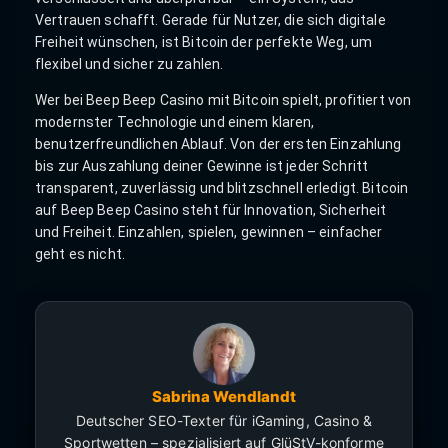
Vertrauen schafft. Gerade für Nutzer, die sich digitale
Freiheit wünschen, ist Bitcoin der perfekte Weg, um
flexibel und sicher zu zahlen.
Wer bei Beep Beep Casino mit Bitcoin spielt, profitiert von
modernster Technologie und einem klaren,
benutzerfreundlichen Ablauf. Von der ersten Einzahlung
bis zur Auszahlung deiner Gewinne ist jeder Schritt
transparent, zuverlässig und blitzschnell erledigt. Bitcoin
auf Beep Beep Casino steht für Innovation, Sicherheit
und Freiheit. Einzahlen, spielen, gewinnen – einfacher
geht es nicht.
Sabrina Wendlandt
Deutscher SEO-Texter für iGaming, Casino &
Sportwetten – spezialisiert auf GlüStV-konforme