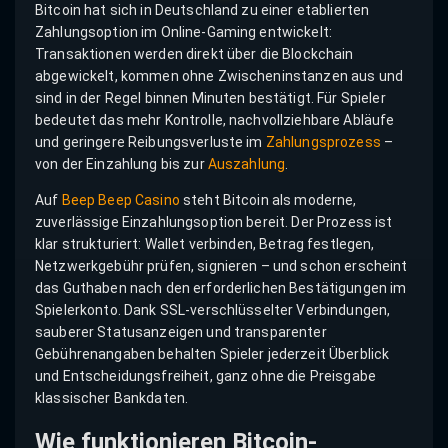
Bitcoin hat sich in Deutschland zu einer etablierten
Zahlungsoption im Online-Gaming entwickelt:
Transaktionen werden direkt über die Blockchain
abgewickelt, kommen ohne Zwischeninstanzen aus und
sind in der Regel binnen Minuten bestätigt. Für Spieler
bedeutet das mehr Kontrolle, nachvollziehbare Abläufe
und geringere Reibungsverluste im
Zahlungsprozess
–
von der Einzahlung bis zur
Auszahlung
.
Auf
Beep Beep Casino
steht Bitcoin als moderne,
zuverlässige Einzahlungsoption bereit. Der Prozess ist
klar strukturiert: Wallet verbinden, Betrag festlegen,
Netzwerkgebühr prüfen, signieren – und schon erscheint
das Guthaben nach den erforderlichen Bestätigungen im
Spielerkonto. Dank SSL-verschlüsselter Verbindungen,
sauberer Statusanzeigen und transparenter
Gebührenangaben behalten Spieler jederzeit Überblick
und Entscheidungsfreiheit, ganz ohne die Preisgabe
klassischer Bankdaten.
Wie funktionieren Bitcoin-