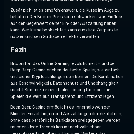
Zusätzlich ist es empfehlenswert, die Kurse im Auge zu
behalten. Der Bitcoin-Preis kann schwanken, was Einfluss
auf den Gegenwert deiner Ein- oder Auszahlung haben
kann. Wer Kurse beobachtet, kann günstige Zeitpunkte
nutzen und sein Guthaben effektiv verwalten.
Fazit
Bitcoin hat das Online-Gaming revolutioniert – und bei
Beep Beep Casino erleben deutsche Spieler, wie einfach
und sicher Kryptozahlungen sein können. Die Kombination
aus Geschwindigkeit, Datenschutz und Unabhängigkeit
macht Bitcoin zu einer idealen Lösung für moderne
Spieler, die Wert auf Transparenz und Effizienz legen.
Beep Beep Casino ermöglicht es, innerhalb weniger
Minuten Einzahlungen und Auszahlungen durchzuführen,
ohne dass persönliche Bankdaten preisgegeben werden
müssen. Jede Transaktion ist nachvollziehbar,
verschlüsselt und überprüfbar – ein System, das