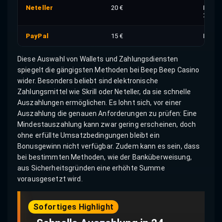
Neteller
20 €
Maxim
2500 €
PayPal
15 €
Nur für
Diese Auswahl von Wallets und Zahlungsdiensten
spiegelt die gängigsten Methoden bei Beep Beep Casino
wider. Besonders beliebt sind elektronische
Zahlungsmittel wie Skrill oder Neteller, da sie schnelle
Auszahlungen ermöglichen. Es lohnt sich, vor einer
Auszahlung die genauen Anforderungen zu prüfen: Eine
Mindestauszahlung kann zwar gering erscheinen, doch
ohne erfüllte Umsatzbedingungen bleibt ein
Bonusgewinn nicht verfügbar. Zudem kann es sein, dass
bei bestimmten Methoden, wie der Banküberweisung,
aus Sicherheitsgründen eine erhöhte Summe
vorausgesetzt wird.
Sofortiges Highlight