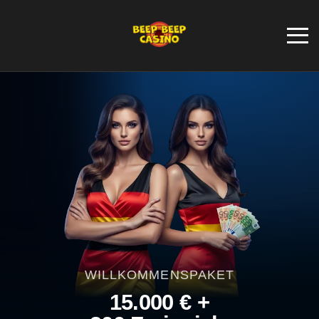
WILLKOMMENSPAKET
15.000 € +