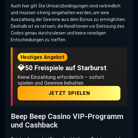
Auch hier gilt: Die Umsatzbedingungen sind verbindlich
und müssen streng eingehalten werden, um eine
Auszahlung der Gewinne aus dem Bonus zu ermöglichen.
Deshalb ist es ratsam, die Konditionen vor Einlösung des
Codes genau durchzulesen und keine voreiligen
Entscheidungen zu treffen.
Heutiges Angebot
💎
50 Freispiele auf Starburst
Keine Einzahlung erforderlich – sofort
spielen und Gewinne behalten.
JETZT SPIELEN
Beep Beep Casino VIP-Programm
und Cashback