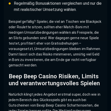
Regelmäßig Bonusaktionen vergleichen und nur die
mit realistischer Umsetzung wählen.
Beispiel gefällig? Spieler, die viel an Tischen wie Blackjack
oder Roulette sitzen, sollten eher Match-Boni mit
niedrigen Umsatzbedingungen wählen als Freispiele, die
an Slots gebunden sind. Wer dagegen gerne neue Spiele
testet, profitiert eher von Gratisdrehungen –
vorausgesetzt, Umsatzbedingungen bleiben im Rahmen.
Damit lässt sich das Risiko minimieren, unnötig viel Geld
in Boni zu investieren, die am Ende gar nicht verfügbar
gemacht werden.
Beep Beep Casino Risiken, Limits
und verantwortungsvolles Spielen
Natürlich klingt jedes Angebot erstmal super, doch wie in
jedem Bereich des Glücksspiels gibt es auch bei
Gutscheinen von Beep Beep Casino Schattenseiten, die
jeder Spieler kennen sollte. Die Wettanforderungen