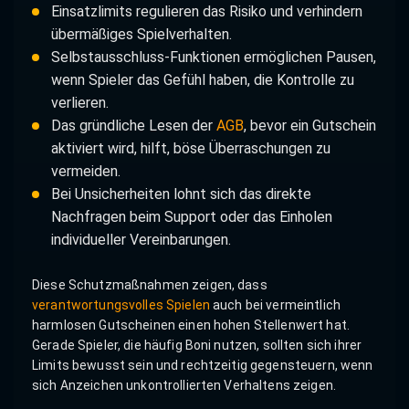
Einsatzlimits regulieren das Risiko und verhindern
übermäßiges Spielverhalten.
Selbstausschluss-Funktionen ermöglichen Pausen,
wenn Spieler das Gefühl haben, die Kontrolle zu
verlieren.
Das gründliche Lesen der
AGB
, bevor ein Gutschein
aktiviert wird, hilft, böse Überraschungen zu
vermeiden.
Bei Unsicherheiten lohnt sich das direkte
Nachfragen beim Support oder das Einholen
individueller Vereinbarungen.
Diese Schutzmaßnahmen zeigen, dass
verantwortungsvolles Spielen
auch bei vermeintlich
harmlosen Gutscheinen einen hohen Stellenwert hat.
Gerade Spieler, die häufig Boni nutzen, sollten sich ihrer
Limits bewusst sein und rechtzeitig gegensteuern, wenn
sich Anzeichen unkontrollierten Verhaltens zeigen.