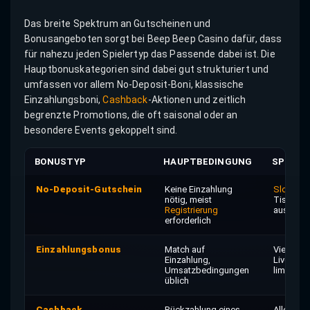
Das breite Spektrum an Gutscheinen und
Bonusangeboten sorgt bei Beep Beep Casino dafür, dass
für nahezu jeden Spielertyp das Passende dabei ist. Die
Hauptbonuskategorien sind dabei gut strukturiert und
umfassen vor allem No-Deposit-Boni, klassische
Einzahlungsboni,
Cashback
-Aktionen und zeitlich
begrenzte Promotions, die oft saisonal oder an
besondere Events gekoppelt sind.
BONUSTYP
HAUPTBEDINGUNG
SPIELG
No-Deposit-Gutschein
Keine Einzahlung
Slots
mei
nötig, meist
Tischspie
Registrierung
ausgesc
erforderlich
Einzahlungsbonus
Match auf
Vielfach 
Einzahlung,
Livetisch
Umsatzbedingungen
limitiert
üblich
Cashback
Rückzahlung eines
Alle Casi