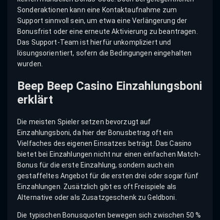
Sonderaktionen kann eine Kontaktaufnahme zum
Support sinnvoll sein, um etwa eine Verlängerung der
Bonusfrist oder eine erneute Aktivierung zu beantragen.
Das Support-Team ist hierfür unkompliziert und
lösungsorientiert, sofern die Bedingungen eingehalten
wurden.
Beep Beep Casino Einzahlungsboni
erklärt
Die meisten Spieler setzen bevorzugt auf
Einzahlungsboni, da hier der Bonusbetrag oft ein
Vielfaches des eigenen Einsatzes beträgt. Das Casino
bietet bei Einzahlungen nicht nur einen einfachen Match-
Bonus für die erste Einzahlung, sondern auch ein
gestaffeltes Angebot für die ersten drei oder sogar fünf
Einzahlungen. Zusätzlich gibt es oft Freispiele als
Alternative oder als Zusatzgeschenk zu Geldboni.
Die typischen Bonusquoten bewegen sich zwischen 50 %