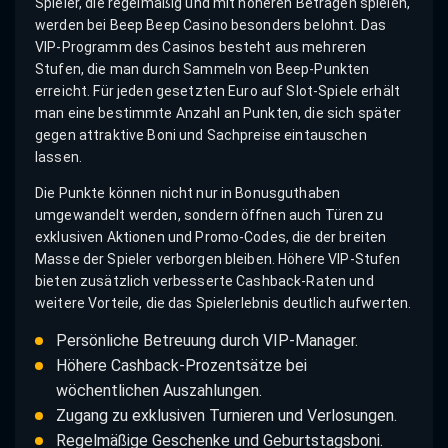
Spieler, die regelmäßig und mit höheren Beträgen spielen,
werden bei Beep Beep Casino besonders belohnt. Das
VIP-Programm des Casinos besteht aus mehreren
Stufen, die man durch Sammeln von Beep-Punkten
erreicht. Für jeden gesetzten Euro auf Slot-Spiele erhält
man eine bestimmte Anzahl an Punkten, die sich später
gegen attraktive Boni und Sachpreise eintauschen
lassen.
Die Punkte können nicht nur in Bonusguthaben
umgewandelt werden, sondern öffnen auch Türen zu
exklusiven Aktionen und Promo-Codes, die der breiten
Masse der Spieler verborgen bleiben. Höhere VIP-Stufen
bieten zusätzlich verbesserte Cashback-Raten und
weitere Vorteile, die das Spielerlebnis deutlich aufwerten.
Persönliche Betreuung durch VIP-Manager.
Höhere Cashback-Prozentsätze bei
wöchentlichen Auszahlungen.
Zugang zu exklusiven Turnieren und Verlosungen.
Regelmäßige Geschenke und Geburtstagsboni.