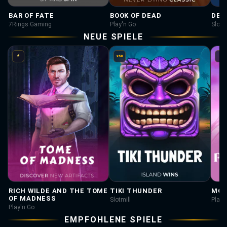
BOOK OF DEAD
DEA
BAR OF FATE
Play'n Go
Slotmi
7Rings Gaming
NEUE SPIELE
⚡
⚡
x50
TIKI THUNDER
MOO
RICH WILDE AND THE TOME
OF MADNESS
Slotmill
Play'
Play'n Go
EMPFOHLENE SPIELE