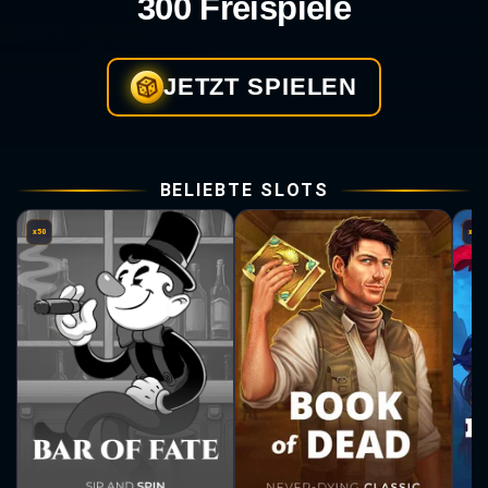
300 Freispiele
JETZT SPIELEN
BELIEBTE SLOTS
x50
x50