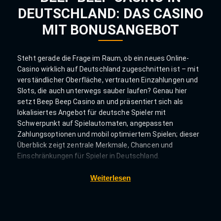
DEUTSCHLAND: DAS CASINO
MIT BONUSANGEBOT
Steht gerade die Frage im Raum, ob ein neues Online-
Casino wirklich auf Deutschland zugeschnitten ist – mit
verständlicher Oberfläche, vertrauten Einzahlungen und
Slots, die auch unterwegs sauber laufen? Genau hier
setzt Beep Beep Casino an und präsentiert sich als
lokalisiertes Angebot für deutsche Spieler mit
Schwerpunkt auf Spielautomaten, angepassten
Zahlungsoptionen und mobil optimiertem Spielen; dieser
Überblick zeigt zentrale Merkmale, Chancen und
Einschränkungen für Spieler in Deutschland.
BEEP BEEP CASINO ÜBERBLICK
Weiterlesen
Wer nach einer Seite sucht, die ohne großes Drumherum
schnell zu den Spielen führt, landet meist bei