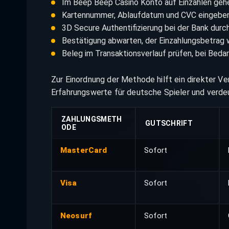
Im Beep Beep Casino Konto auf Einzahlen geh
Kartennummer, Ablaufdatum und CVC eingeben,
3D Secure Authentifizierung bei der Bank durc
Bestätigung abwarten, der Einzahlungsbetrag 
Beleg im Transaktionsverlauf prüfen, bei Beda
Zur Einordnung der Methode hilft ein direkter Ve
Erfahrungswerte für deutsche Spieler und verde
ZAHLUNGSMETH
GUTSCHRIFT
ODE
MasterCard
Sofort
Visa
Sofort
Neosurf
Sofort