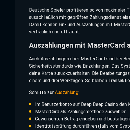
Deutsche Spieler profitieren so von maximaler T
ausschließlich mit geprüften Zahlungsdienstleis
Damit können Ein- und Auszahlungen mit MasterC
vertraulich und effizient.
Auszahlungen mit MasterCard a
Auch Auszahlungen über MasterCard sind bei Be
Sicherheitsstandards wie Einzahlungen. Das Syst
deine Karte zurückzuerhalten. Die Bearbeitungsze
einem und drei Werktagen. So bleiben Transaktio
Schritte zur
Auszahlung
:
Im Benutzerkonto auf Beep Beep Casino den M
MasterCard als Zahlungsmethode auswählen.
Gewünschten Betrag eingeben und bestätigen
Identitätsprüfung durchführen (falls vom Syst