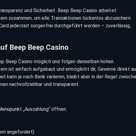
ransparenz und Sicherheit. Beep Beep Casino arbeitet
tern zusammen, um alle Transaktionen lückenlos abzusichern.
ard jederzeit sorgenfrei durchgeführt werden – zuverlässig,
uf Beep Beep Casino
ep Beep Casino möglich und folgen denselben hohen
em ist einfach aufgebaut und ermöglicht dir, Gewinne direkt a
it kann je nach Bank variieren, bleibt aber in der Regel zwisch
nen nachvollziehbar und transparent.
enüpunkt „Auszahlung“ öffnen.
.
em angefordert).