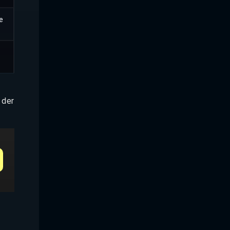
e
 der