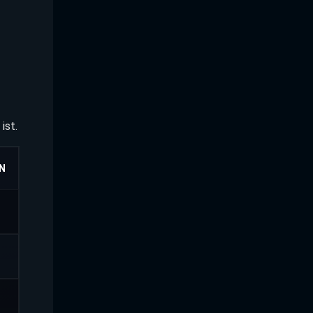
ist.
N