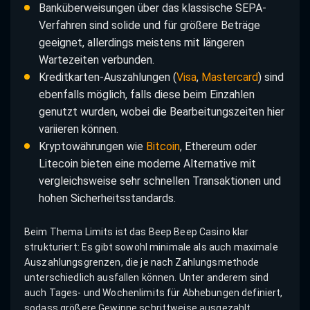
Banküberweisungen über das klassische SEPA-
Verfahren sind solide und für größere Beträge
geeignet, allerdings meistens mit längeren
Wartezeiten verbunden.
Kreditkarten-Auszahlungen (
Visa
,
Mastercard
) sind
ebenfalls möglich, falls diese beim Einzahlen
genutzt wurden, wobei die Bearbeitungszeiten hier
variieren können.
Kryptowährungen wie
Bitcoin
, Ethereum oder
Litecoin bieten eine moderne Alternative mit
vergleichsweise sehr schnellen Transaktionen und
hohen Sicherheitsstandards.
Beim Thema Limits ist das Beep Beep Casino klar
strukturiert: Es gibt sowohl minimale als auch maximale
Auszahlungsgrenzen, die je nach Zahlungsmethode
unterschiedlich ausfallen können. Unter anderem sind
auch Tages- und Wochenlimits für Abhebungen definiert,
sodass größere Gewinne schrittweise ausgezahlt