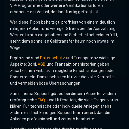
VIP-Programme oder weitere Verifikationsstufen
erhöhen – ein Vorteil, der langfristig gefragt ist.
Wer diese Tipps beherzigt, profitiert von einem deutlich
ruhigeren Ablauf und weniger Stress bei der Auszahlung.
Werden Limits eingehalten und Sicherheitschecks erfüllt,
steht dem schnellen Geldtransfer kaum noch etwas im
Wege.
Ergänzend sind
Datenschutz
und Transparenz wichtige
Aspekte: Boni,
AGB
und Transaktionshistorien geben
zusätzlichen Einblick in mögliche Einschränkungen oder
Sonderregeln. Damit behalten Nutzer die volle Kontrolle
und vermeiden böse Überraschungen.
Zum Thema Support gibt es bei diesem Anbieter zudem
umfangreiche
FAQ
- und Hilfeseiten, die viele Fragen vorab
klären. Für technische oder individuelle Anliegen steht
zudem ein fachkundiges Supportteam bereit, das die
Anliegen professionell und zeitnah bearbeitet.