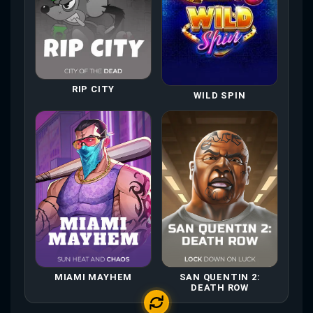
RIP CITY
WILD SPIN
MIAMI MAYHEM
SAN QUENTIN 2:
DEATH ROW