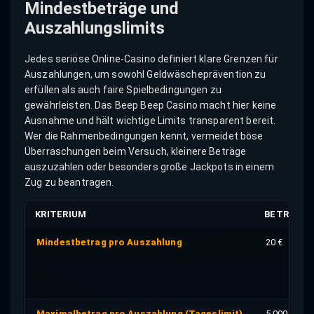
Mindestbeträge und
Auszahlungslimits
Jedes seriöse Online-Casino definiert klare Grenzen für
Auszahlungen, um sowohl Geldwäscheprävention zu
erfüllen als auch faire Spielbedingungen zu
gewährleisten. Das Beep Beep Casino macht hier keine
Ausnahme und hält wichtige Limits transparent bereit.
Wer die Rahmenbedingungen kennt, vermeidet böse
Überraschungen beim Versuch, kleinere Beträge
auszuzahlen oder besonders große Jackpots in einem
Zug zu beantragen.
KRITERIUM
BETRAG
Mindestbetrag
pro Auszahlung
20 €
Maximalbetrag pro Auszahlung (Tageslimit)
5.000 €