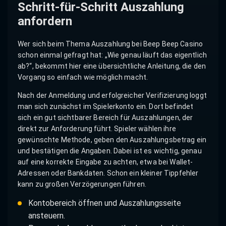
Schritt-für-Schritt Auszahlung
anfordern
Wer sich beim Thema Auszahlung bei Beep Beep Casino
schon einmal gefragt hat: „Wie genau läuft das eigentlich
ab?“, bekommt hier eine übersichtliche Anleitung, die den
Vorgang so einfach wie möglich macht.
Nach der Anmeldung und erfolgreicher Verifizierung loggt
man sich zunächst im Spielerkonto ein. Dort befindet
sich ein gut sichtbarer Bereich für Auszahlungen, der
direkt zur Anforderung führt. Spieler wählen ihre
gewünschte Methode, geben den Auszahlungsbetrag ein
und bestätigen die Angaben. Dabei ist es wichtig, genau
auf eine korrekte Eingabe zu achten, etwa bei Wallet-
Adressen oder Bankdaten. Schon ein kleiner Tippfehler
kann zu großen Verzögerungen führen.
Kontobereich öffnen und Auszahlungsseite
ansteuern.