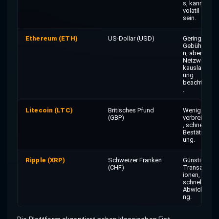
s, kann
volatil
sein.
Ethereum (ETH)
US-Dollar (USD)
Geringe
Gebühre
n, aber
Netzwer
kauslast
ung
beachten
.
Litecoin (LTC)
Britisches Pfund
Wenig
(GBP)
verbreitet
, schnelle
Bestätig
ung.
Ripple (XRP)
Schweizer Franken
Günstige
(CHF)
Transakt
ionen,
schnelle
Abwicklu
ng.