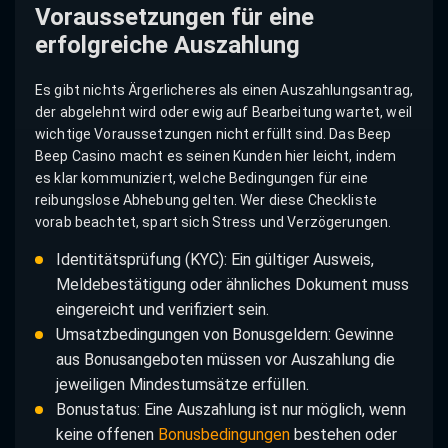
Voraussetzungen für eine
erfolgreiche Auszahlung
Es gibt nichts Ärgerlicheres als einen Auszahlungsantrag,
der abgelehnt wird oder ewig auf Bearbeitung wartet, weil
wichtige Voraussetzungen nicht erfüllt sind. Das Beep
Beep Casino macht es seinen Kunden hier leicht, indem
es klar kommuniziert, welche Bedingungen für eine
reibungslose Abhebung gelten. Wer diese Checkliste
vorab beachtet, spart sich Stress und Verzögerungen.
Identitätsprüfung (KYC): Ein gültiger Ausweis,
Meldebestätigung oder ähnliches Dokument muss
eingereicht und verifiziert sein.
Umsatzbedingungen von Bonusgeldern: Gewinne
aus Bonusangeboten müssen vor Auszahlung die
jeweiligen Mindestumsätze erfüllen.
Bonustatus: Eine Auszahlung ist nur möglich, wenn
keine offenen
Bonusbedingungen
bestehen oder