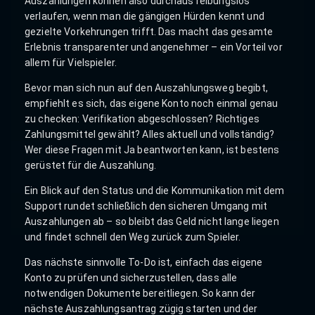
Auszahlungen können also durchaus reibungslos
verlaufen, wenn man die gängigen Hürden kennt und
gezielte Vorkehrungen trifft. Das macht das gesamte
Erlebnis transparenter und angenehmer – ein Vorteil vor
allem für Vielspieler.
Bevor man sich nun auf den Auszahlungsweg begibt,
empfiehlt es sich, das eigene Konto noch einmal genau
zu checken: Verifikation abgeschlossen? Richtiges
Zahlungsmittel gewählt? Alles aktuell und vollständig?
Wer diese Fragen mit Ja beantworten kann, ist bestens
gerüstet für die Auszahlung.
Ein Blick auf den Status und die Kommunikation mit dem
Support rundet schließlich den sicheren Umgang mit
Auszahlungen ab – so bleibt das Geld nicht lange liegen
und findet schnell den Weg zurück zum Spieler.
Das nächste sinnvolle To-Do ist, einfach das eigene
Konto zu prüfen und sicherzustellen, dass alle
notwendigen Dokumente bereitliegen. So kann der
nächste Auszahlungsantrag zügig starten und der