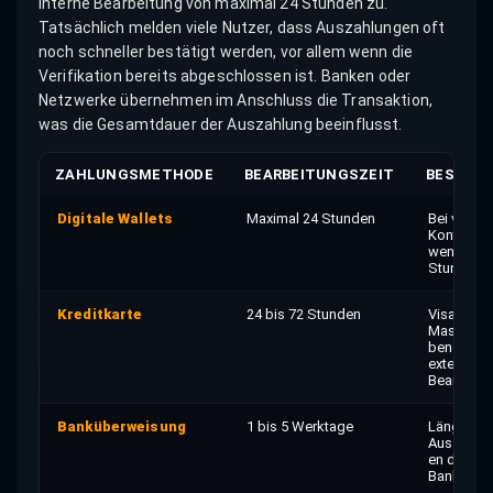
interne Bearbeitung von maximal 24 Stunden zu.
Tatsächlich melden viele Nutzer, dass Auszahlungen oft
noch schneller bestätigt werden, vor allem wenn die
Verifikation bereits abgeschlossen ist. Banken oder
Netzwerke übernehmen im Anschluss die Transaktion,
was die Gesamtdauer der Auszahlung beeinflusst.
ZAHLUNGSMETHODE
BEARBEITUNGSZEIT
BESONDE
Digitale Wallets
Maximal 24 Stunden
Bei verifiz
Konten of
weniger a
Stunden.
Kreditkarte
24 bis 72 Stunden
Visa und
MasterCa
benötigen
externe
Bearbeitu
Banküberweisung
1 bis 5 Werktage
Längere
Auszahlun
en durch
Bankenpr