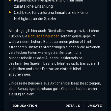
Regelmäßige Freispiele, manchmal ohne
zusätzliche Einzahlung
Cashback für verlorene Einsätze, als kleine
Nettigkeit an die Spieler
Allerdings gilt hier auch: Nicht alles, was glänzt, ist ohne
Tücken. Die
Bonusbedingungen
sollten genau geprüft
werden, denn höhere Bonussummen gehen oft mit
strengeren Umsatzanforderungen einher. Viele Aktionen
verstecken Fallen wie enge Zeitfenster, hohe
Mindesteinsätze oder Ausschlussklauseln bei
bestimmten Spielen. Deshalb lohnt es sich, transparent
zu bleiben und keine Promotion einfach blind
anzunehmen.
Einige reale Beispiele aus Aktionen bei Beep Beep zeigen,
dass Bonusjäger durchaus gute Chancen haben, wenn
sie klug spielen:
BONUSAKTION
DETAILS
UMSATZBEDI