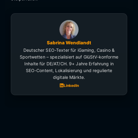
Sabrina Wendlandt
Deutscher SEO-Texter für iGaming, Casino &
Sportwetten – spezialisiert auf GlüStV-konforme
Inhalte für DE/AT/CH. 9+ Jahre Erfahrung in
SEO-Content, Lokalisierung und regulierte
digitale Märkte.
LinkedIn