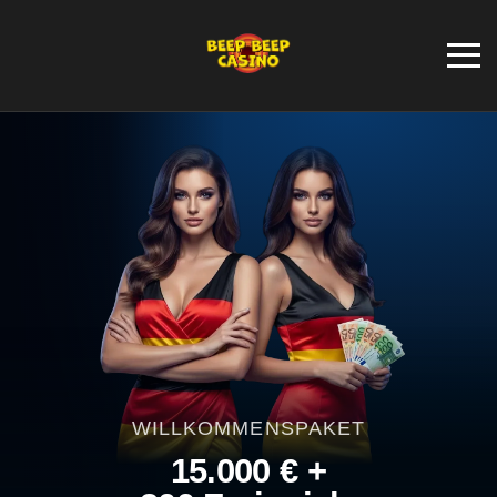
WILLKOMMENSPAKET
15.000 € +