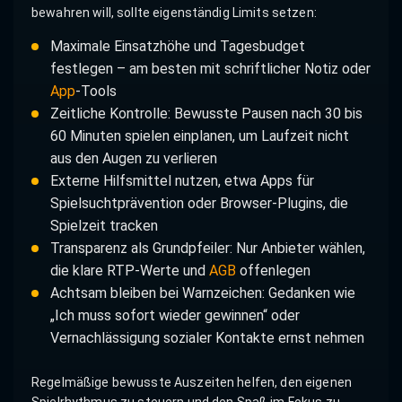
bewahren will, sollte eigenständig Limits setzen:
Maximale Einsatzhöhe und Tagesbudget
festlegen – am besten mit schriftlicher Notiz oder
App
-Tools
Zeitliche Kontrolle: Bewusste Pausen nach 30 bis
60 Minuten spielen einplanen, um Laufzeit nicht
aus den Augen zu verlieren
Externe Hilfsmittel nutzen, etwa Apps für
Spielsuchtprävention oder Browser-Plugins, die
Spielzeit tracken
Transparenz als Grundpfeiler: Nur Anbieter wählen,
die klare RTP-Werte und
AGB
offenlegen
Achtsam bleiben bei Warnzeichen: Gedanken wie
„Ich muss sofort wieder gewinnen“ oder
Vernachlässigung sozialer Kontakte ernst nehmen
Regelmäßige bewusste Auszeiten helfen, den eigenen