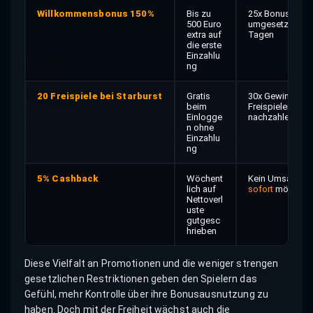
Willkommensbonus
150%
Bis zu
25x Bonusbetra
500 Euro
umgesetzt binn
extra auf
Tagen
die erste
Einzahlu
ng
20 Freispiele bei Starburst
Gratis
30x Gewinne au
beim
Freispieleinsatz
Einlogge
nachzahlen
n ohne
Einzahlu
ng
5% Cashback
Wöchent
Kein Umsatz,
Au
lich auf
sofort
möglich
Nettoverl
uste
gutgesc
hrieben
Diese Vielfalt an Promotionen und die weniger strengen
gesetzlichen Restriktionen geben den Spielern das
Gefühl, mehr Kontrolle über ihre Bonusausnutzung zu
haben. Doch mit der Freiheit wächst auch die